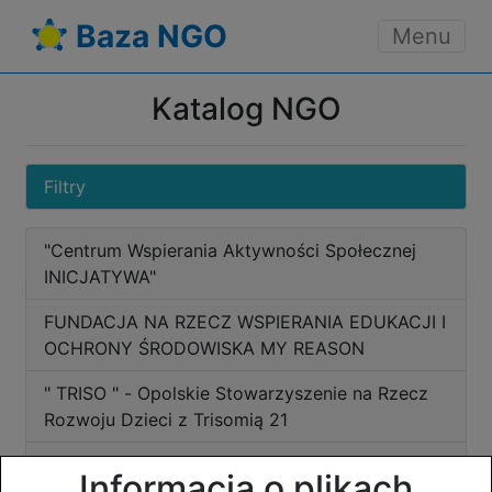
Baza NGO
Menu
Katalog NGO
Filtry
"Centrum Wspierania Aktywności Społecznej
INICJATYWA"
FUNDACJA NA RZECZ WSPIERANIA EDUKACJI I
OCHRONY ŚRODOWISKA MY REASON
" TRISO " - Opolskie Stowarzyszenie na Rzecz
Rozwoju Dzieci z Trisomią 21
"4 Regiment" Stowarzyszenie Proobronne
Informacja o plikach