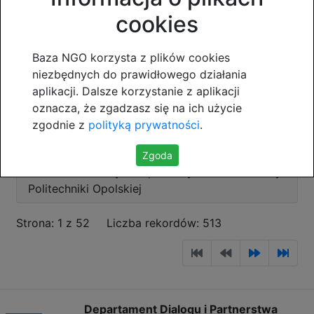
"BLUESOPOLE"
cookies
"Ogólnopolskie Stowarzyszenie Aikido"
Stowarzyszenie Sztuk Walki
Baza NGO korzysta z plików cookies
niezbędnych do prawidłowego działania
Akademia Sztuk Walki Stare Siołkowice
aplikacji. Dalsze korzystanie z aplikacji
oznacza, że zgadzasz się na ich użycie
Akademia Świadomości "AHIMSA"
zgodnie z
polityką prywatności
.
Akademicki Klub Biznesu
Zgoda
Akademicki Związek Sportowy Klub Uczelniany
Politechniki Opolskiej
Strona: 1 z 52
Liczba rekordów: 513
Departament Dialogu i Partnerstwa